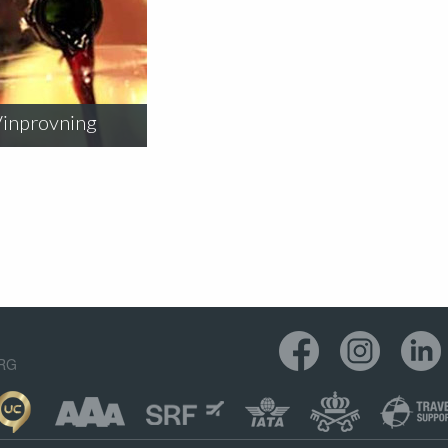
inprovning
ORG