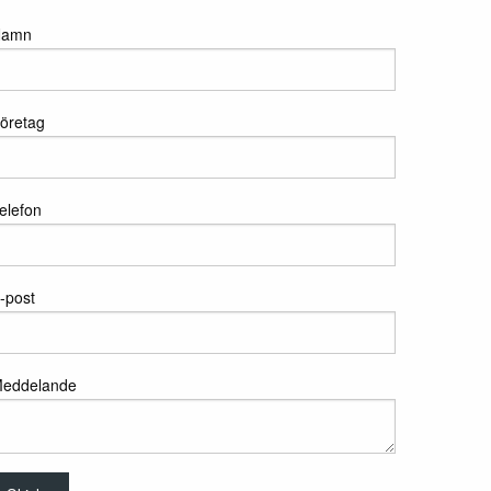
Namn
öretag
elefon
-post
eddelande