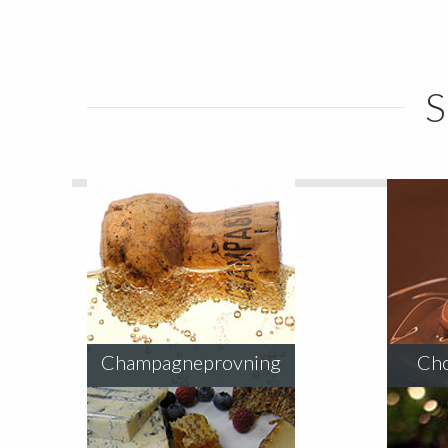
S
Champagneprovning
Cho