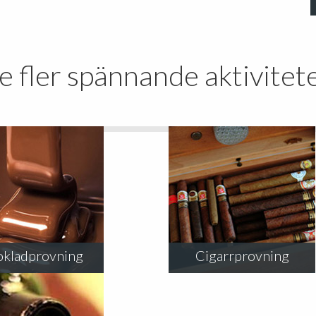
e fler spännande aktivitet
kladprovning
Cigarrprovning