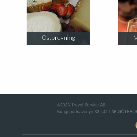
Ostprovning
V
©2026 Travel Service AB
Kungsportsavenyn 33 | 411 36 GÖTEB