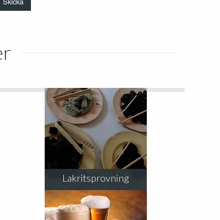
er
Lakritsprovning