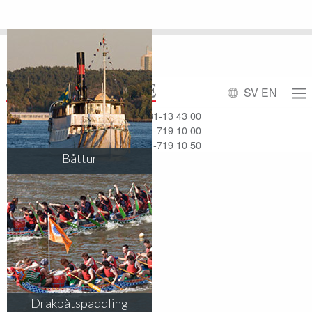
SV
EN
Affärsresor
031-13 43 00
Möten & Event
031-719 10 00
Mässresor
031-719 10 50
Båttur
Drakbåtspaddling