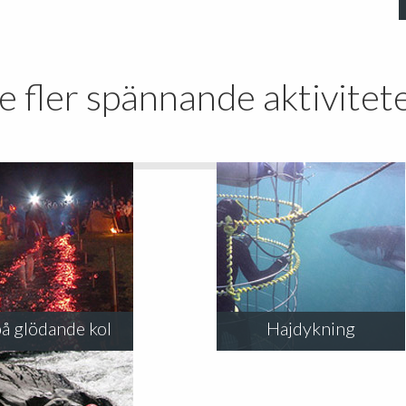
e fler spännande aktivitet
å glödande kol
Hajdykning