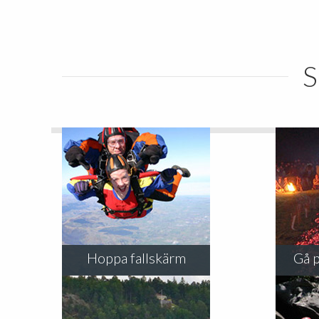
S
Hoppa fallskärm
Gå p