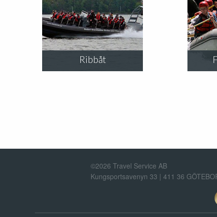
Ribbåt
©2026 Travel Service AB
Kungsportsavenyn 33 | 411 36 GÖTEB