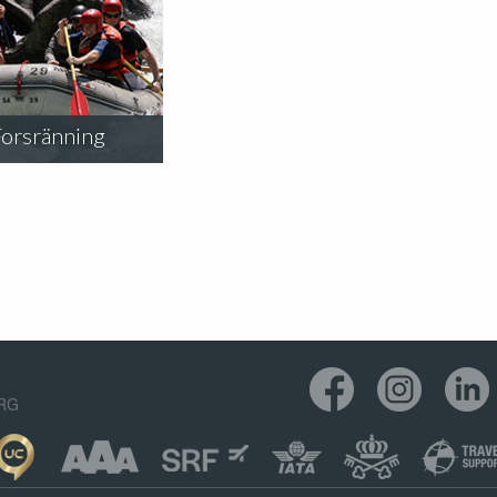
Forsränning
ORG