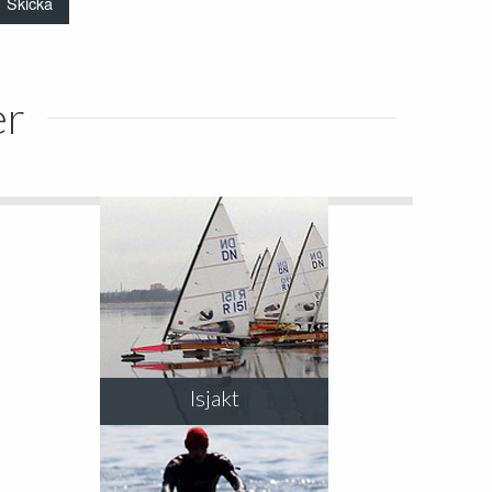
er
Isjakt