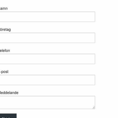
Namn
öretag
elefon
-post
eddelande