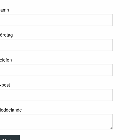
Namn
öretag
elefon
-post
eddelande