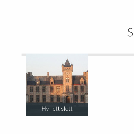
S
Hyr ett slott