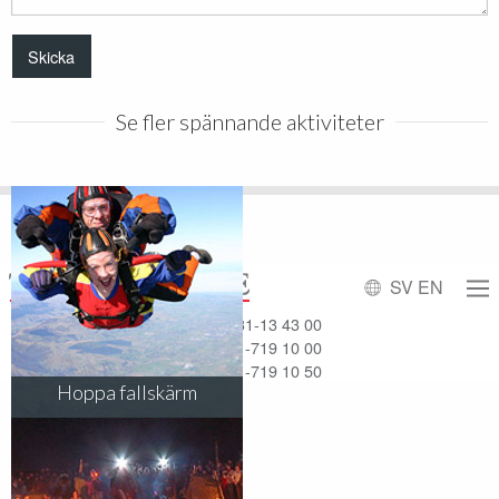
Se fler spännande aktiviteter
SV
EN
Affärsresor
031-13 43 00
Möten & Event
031-719 10 00
Mässresor
031-719 10 50
Hoppa fallskärm