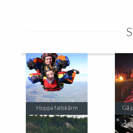
S
Hoppa fallskärm
Gå p