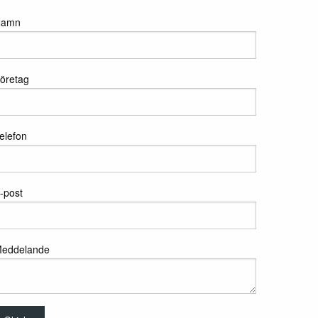
Namn
öretag
elefon
-post
eddelande