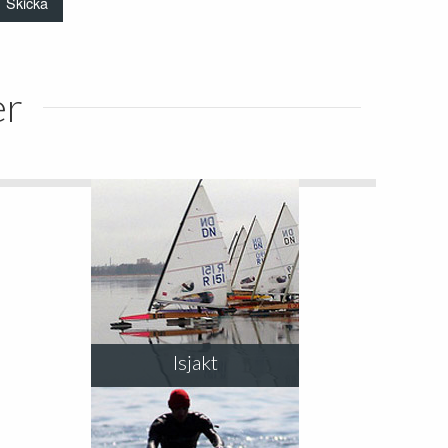
er
Isjakt