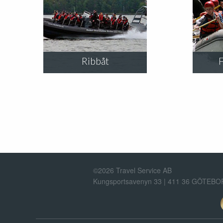
Ribbåt
©2026 Travel Service AB
Kungsportsavenyn 33 | 411 36 GÖTEB