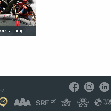
Forsränning
ORG