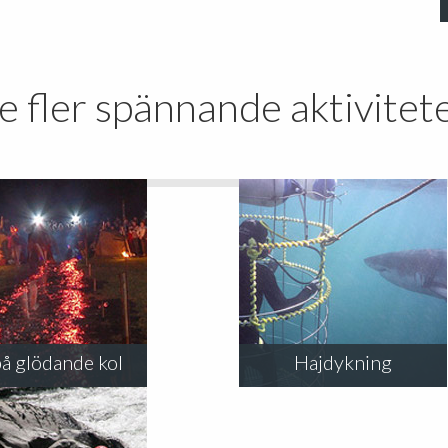
e fler spännande aktivitet
å glödande kol
Hajdykning