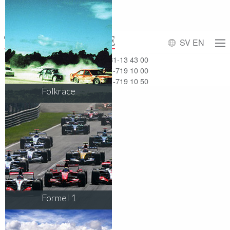
SV
EN
Affärsresor
031-13 43 00
Möten & Event
031-719 10 00
Mässresor
031-719 10 50
Folkrace
Formel 1