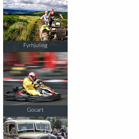
Fyrhjuling
Gocart