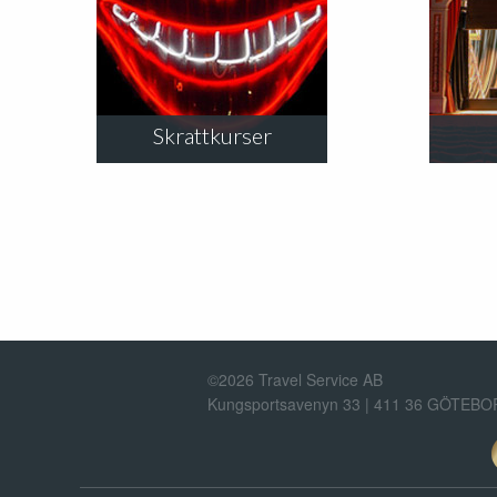
Skrattkurser
©2026 Travel Service AB
Kungsportsavenyn 33 | 411 36 GÖTEB