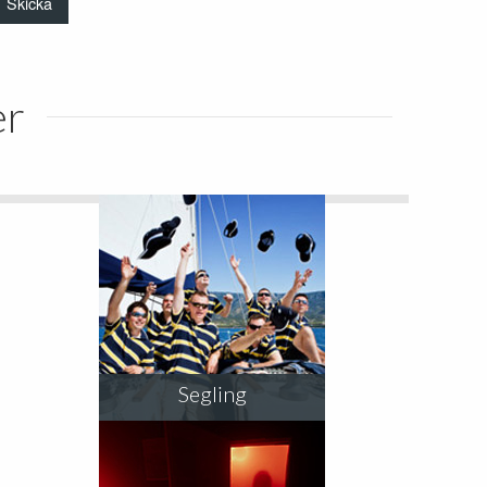
er
Segling