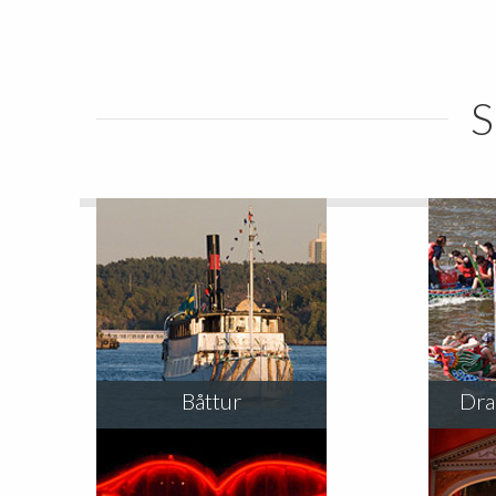
S
Båttur
Dra