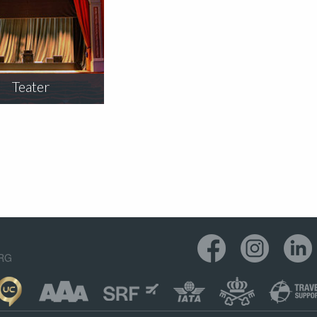
Teater
ORG