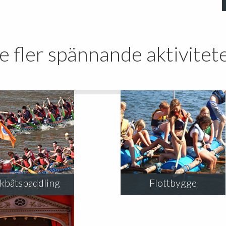
e fler spännande aktivitet
kbåtspaddling
Flottbygge