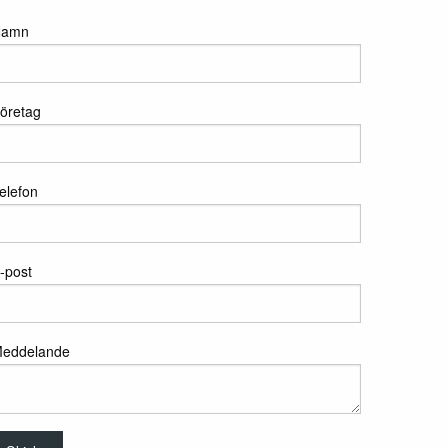
Namn
öretag
elefon
-post
eddelande