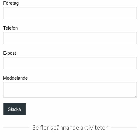
Företag
Telefon
E-post
Meddelande
Se fler spännande aktiviteter